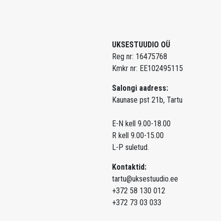
UKSESTUUDIO OÜ
Reg nr: 16475768
Kmkr nr: EE102495115
Salongi aadress:
Kaunase pst 21b, Tartu
E-N kell 9.00-18.00
R kell 9.00-15.00
L-P suletud.
Kontaktid:
tartu@uksestuudio.ee
+372 58 130 012
+372 73 03 033