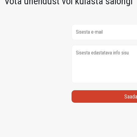
Võta ühendust või külasta salongi